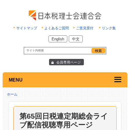
サイトマップ
よくあるご質問
ご意見受付
リンク集
English
中文
会員専用ページ
MENU
ホーム
第65回日税連定期総会ライ
ブ配信視聴専用ページ