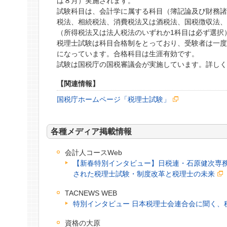
は８月）実施されます。
試験科目は、会計学に属する科目（簿記論及び財務諸
税法、相続税法、消費税法又は酒税法、国税徴収法、
（所得税法又は法人税法のいずれか1科目は必ず選択
税理士試験は科目合格制をとっており、受験者は一度
になっています。合格科目は生涯有効です。
試験は国税庁の国税審議会が実施しています。詳し
【関連情報】
国税庁ホームページ「税理士試験」
各種メディア掲載情報
会計人コースWeb
【新春特別インタビュー】日税連・石原健次専
された税理士試験・制度改革と税理士の未来
TACNEWS WEB
特別インタビュー 日本税理士会連合会に聞く、
資格の大原