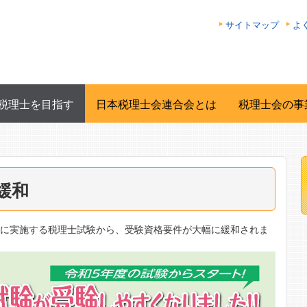
サイトマップ
よ
税理士を目指す
日本税理士会連合会とは
税理士会の事
緩和
降に実施する税理士試験から、受験資格要件が大幅に緩和されま