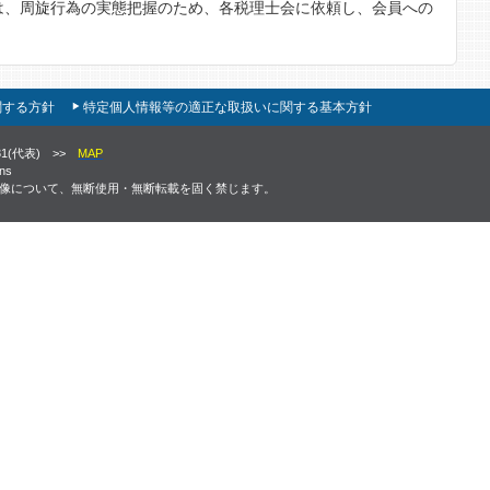
は、周旋行為の実態把握のため、各税理士会に依頼し、会員への
関する方針
特定個人情報等の適正な取扱いに関する基本方針
931(代表) >>
MAP
ons
画像について、無断使用・無断転載を固く禁じます。