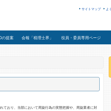
サイトマップ
よ
00の提案
会報「税理士界」
役員・委員専用ページ
われており、当部において周旋行為の実態把握や、周旋業者に対