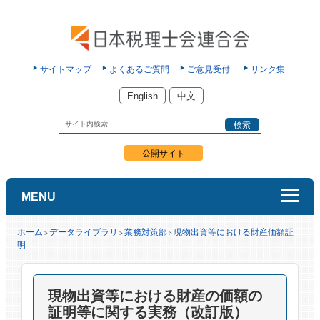
サイトマップ
よくあるご質問
ご意見受付
リンク集
English
中文
公開サイト
MENU
ホーム
データライブラリ
業務対策部
現物出資等における財産価額証
>
>
>
明
現物出資等における財産の価額の
証明等に関する実務（改訂版）