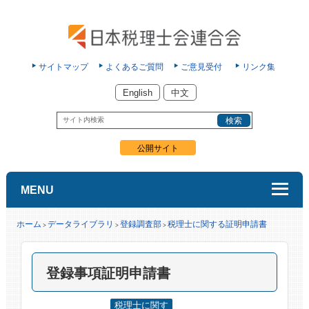
サイトマップ
よくあるご質問
ご意見受付
リンク集
English
中文
公開サイト
MENU
ホーム
データライブラリ
登録調査部
税理士に関する証明申請書
>
>
>
登録事項証明申請書
税理士に関す