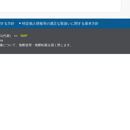
関する方針
特定個人情報等の適正な取扱いに関する基本方針
931(代表) >>
MAP
ons
画像について、無断使用・無断転載を固く禁じます。