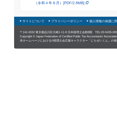
（令和４年８月）[PDF/2.8MB]
サイトについて
プライバシーポリシー
個人情報の保護に
〒141-0032 東京都品川区大崎1-11-8 日本税理士会館8階 TEL:03-5435-0
Copyright © Japan Federation of Certified Public Tax Accountants' Associati
本ホームぺージにおける©税理士会広報キャラクター「にちぜいくん」の