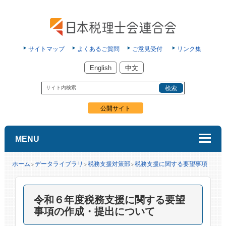
サイトマップ
よくあるご質問
ご意見受付
リンク集
English
中文
公開サイト
MENU
ホーム
データライブラリ
税務支援対策部
税務支援に関する要望事項
>
>
>
令和６年度税務支援に関する要望
事項の作成・提出について