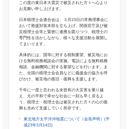
この度の東日本大震災で被災された方々へ心より
お見舞い申し上げます。
日本税理士会連合会は、３月23日の常務理事会に
おいて救援対策本部を立ち上げ、関係官庁及び被
災税理士会等と緊密に連携を図りつつ、税理士の
専門性を活かしながら、様々な支援活動を展開し
てまいります。
具体的には、国等に対する税制要望、被災地にお
ける無料税務相談会の実施、電話による無料税務
相談、金融機関に対する要望などを行います。ま
た、全国の税理士会会員などに義援金の協力を呼
びかけ、被災地の復旧・復興を支援します。
千年に一度と言われる未曾有の大災害を乗り越
え、元の平和で幸せな社会に一刻も早く戻るよ
う、税理士・税理士会は被災された方々の心の復
興も含めて支援していく所存です。
東北地方太平洋沖地震について（会長声明）(平
成23年3月14日)