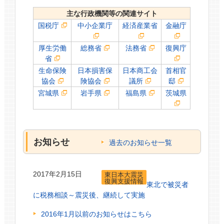
主な行政機関等の関連サイト
国税庁
中小企業庁
経済産業省
金融庁
厚生労働
総務省
法務省
復興庁
省
生命保険
日本損害保
日本商工会
首相官
協会
険協会
議所
邸
宮城県
岩手県
福島県
茨城県
お知らせ
過去のお知らせ一覧
2017年2月15日
東日本大震災
復興支援情報
東北で被災者
に税務相談～震災後、継続して実施
2016年1月以前のお知らせはこちら