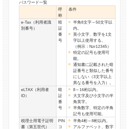
パスワード一覧
呼
条件
称
e-Tax（利用者識
暗
半角8文字～50文字以
別番号）
証
内。
番
英小文字、数字を1文
号
字以上使用する。
（例示：Nzr12345）
特定の記号も使用可
能。
通知書に記載された暗
証番号と類似した番号
にしない（3文字以上
異なる番号を入力）。
eLTAX（利用者
暗
8～16桁以内。
ID）
証
大文字及び小文字の半
番
角英字。
号
半角数字、特定の半角
記号も使用可能。
税理士用電子証明
PIN
半角4桁～8桁以内。
書（第五世代）
コ
アルファベット、数字