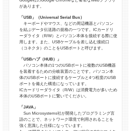
があります。
「USB」（Universal Serial Bus）
キーボードやマウス、などの周辺機器とパソコン
を結ぶデータ伝送路の規格の一つです。ICカードリ
ーダライタ（R/W）とパソコン本体を接続する際に使
用します。また、USBケーブルを差し込む接続口
（コネクタ）のことをUSBポートと呼びます。
「USBハブ（HUB）」
パソコン本体の1つのUSBポートに複数のUSB機器
を装着するための分岐装置のことです。パソコン本
体のUSBポートに接続するケーブルと4つ程度のUSB
ポートを備えた構造になっています。
ICカードリーダライタ（R/W）は消費電力が多いため
本体のUSBポートに繋いでください。
「JAVA」
Sun Microsystems社が開発したプログラミング言
語のことで、ネットワーク環境で利用されることを
強く意識した仕様になっています。