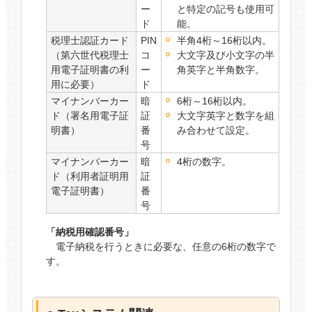
ー
と特定の記号も使用可
ド
能。
税理士認証カード
PIN
半角4桁～16桁以内。
（第六世代税理士
コ
大文字及び小文字の半
用電子証明書の利
ー
角英字と半角数字。
用に必要）
ド
マイナンバーカー
暗
6桁～16桁以内。
ド（署名用電子証
証
大文字英字と数字を組
明書）
番
み合わせて設定。
号
マイナンバーカー
暗
4桁の数字。
ド（利用者証明用
証
電子証明書）
番
号
「納税用確認番号」
電子納税を行うときに必要な、任意の6桁の数字で
す。