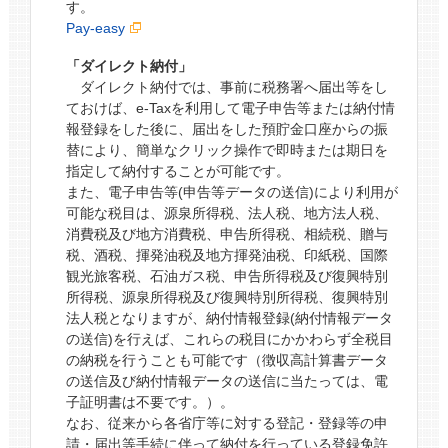
す。
Pay-easy
「ダイレクト納付」
ダイレクト納付では、事前に税務署へ届出等をし
ておけば、e-Taxを利用して電子申告等または納付情
報登録をした後に、届出をした預貯金口座からの振
替により、簡単なクリック操作で即時または期日を
指定して納付することが可能です。
また、電子申告等(申告等データの送信)により利用が
可能な税目は、源泉所得税、法人税、地方法人税、
消費税及び地方消費税、申告所得税、相続税、贈与
税、酒税、揮発油税及地方揮発油税、印紙税、国際
観光旅客税、石油ガス税、申告所得税及び復興特別
所得税、源泉所得税及び復興特別所得税、復興特別
法人税となりますが、納付情報登録(納付情報データ
の送信)を行えば、これらの税目にかかわらず全税目
の納税を行うことも可能です（徴収高計算書データ
の送信及び納付情報データの送信に当たっては、電
子証明書は不要です。）。
なお、従来から各省庁等に対する登記・登録等の申
請・届出等手続に伴って納付を行っている登録免許