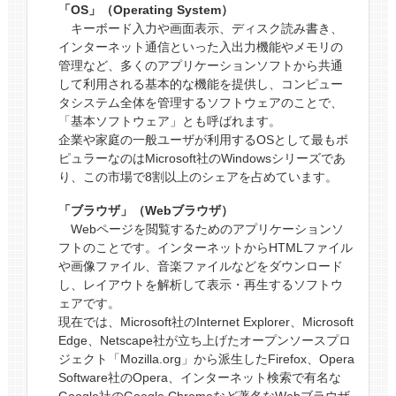
「OS」（Operating System）
キーボード入力や画面表示、ディスク読み書き、
インターネット通信といった入出力機能やメモリの
管理など、多くのアプリケーションソフトから共通
して利用される基本的な機能を提供し、コンピュー
タシステム全体を管理するソフトウェアのことで、
「基本ソフトウェア」とも呼ばれます。
企業や家庭の一般ユーザが利用するOSとして最もポ
ピュラーなのはMicrosoft社のWindowsシリーズであ
り、この市場で8割以上のシェアを占めています。
「ブラウザ」（Webブラウザ）
Webページを閲覧するためのアプリケーションソ
フトのことです。インターネットからHTMLファイル
や画像ファイル、音楽ファイルなどをダウンロード
し、レイアウトを解析して表示・再生するソフトウ
ェアです。
現在では、Microsoft社のInternet Explorer、Microsoft
Edge、Netscape社が立ち上げたオープンソースプロ
ジェクト「Mozilla.org」から派生したFirefox、Opera
Software社のOpera、インターネット検索で有名な
Google社のGoogle Chromeなど著名なWebブラウザ