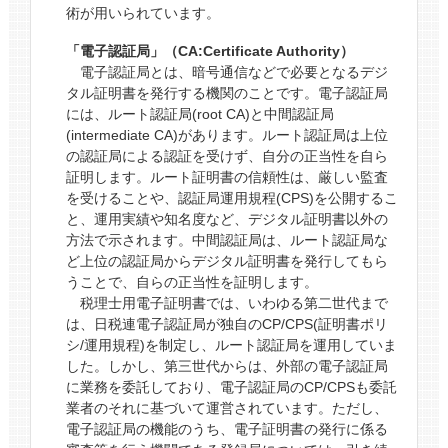
術が用いられています。
「電子認証局」（CA:Certificate Authority）
電子認証局とは、暗号通信などで必要となるデジ
タル証明書を発行する機関のことです。電子認証局
には、ルート認証局(root CA)と中間認証局
(intermediate CA)があります。ルート認証局は上位
の認証局による認証を受けず、自分の正当性を自ら
証明します。ルート証明書の信頼性は、厳しい監査
を受けることや、認証局運用規程(CPS)を公開するこ
と、運用実績や知名度など、デジタル証明書以外の
方法で示されます。中間認証局は、ルート認証局な
ど上位の認証局からデジタル証明書を発行してもら
うことで、自らの正当性を証明します。
税理士用電子証明書では、いわゆる第二世代まで
は、日税連電子認証局が独自のCP/CPS(証明書ポリ
シ/運用規程)を制定し、ルート認証局を運用していま
した。しかし、第三世代からは、外部の電子認証局
に業務を委託しており、電子認証局のCP/CPSも委託
業者のそれに基づいて運営されています。ただし、
電子認証局の機能のうち、電子証明書の発行に係る