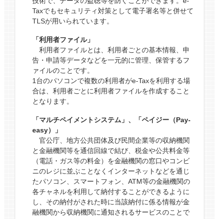
技術で、データの盗聴等を防ぐことができます。e-
Taxでもセキュリティ対策として電子署名等と併せて
TLSが用いられています。
「利用者ファイル」
利用者ファイルとは、利用者ごとの基本情報、申
告・申請等データなどを一元的に管理、保管するフ
ァイルのことです。
1台のパソコンで複数の利用者がe-Taxを利用する場
合は、利用者ごとに利用者ファイルを作成すること
となります。
「マルチペイメントシステム」、「ペイジー（Pay-
easy）」
官公庁、地方公共団体及び民間企業等の収納機関
と金融機関等を通信回線で結び、税金や公共料金等
（電話・ガス等の料金）を金融機関の窓口やコンビ
ニのレジに並ぶことなくインターネットなどを通じ
たパソコン、スマートフォン、ATM等の金融機関の
各チャネルを利用して納付することができるように
し、その納付がされた時に当該納付に係る情報が金
融機関から収納機関に通知されるサービスのことで