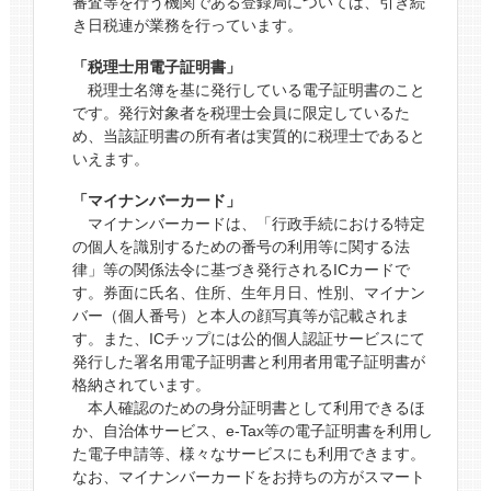
審査等を行う機関である登録局については、引き続
き日税連が業務を行っています。
「税理士用電子証明書」
税理士名簿を基に発行している電子証明書のこと
です。発行対象者を税理士会員に限定しているた
め、当該証明書の所有者は実質的に税理士であると
いえます。
「マイナンバーカード」
マイナンバーカードは、「行政手続における特定
の個人を識別するための番号の利用等に関する法
律」等の関係法令に基づき発行されるICカードで
す。券面に氏名、住所、生年月日、性別、マイナン
バー（個人番号）と本人の顔写真等が記載されま
す。また、ICチップには公的個人認証サービスにて
発行した署名用電子証明書と利用者用電子証明書が
格納されています。
本人確認のための身分証明書として利用できるほ
か、自治体サービス、e‐Tax等の電子証明書を利用し
た電子申請等、様々なサービスにも利用できます。
なお、マイナンバーカードをお持ちの方がスマート