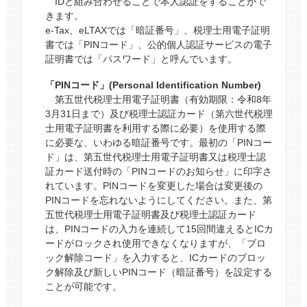
IDと組み合わせることで本人認証をすることがで
きます。
e-Tax、eLTAXでは「暗証番号」、税理士用電子証明
書では「PINコード」、公的個人認証サービスの電子
証明書では「パスワード」と呼んでいます。
「PINコード」(Personal Identification Number)
第五世代税理士用電子証明書（有効期限：令和8年
3月31日まで）及び税理士認証カード（第六世代税理
士用電子証明書を利用する際に必要）を使用する際
に必要な、いわゆる暗証番号です。最初の「PINコー
ド」は、第五世代税理士用電子証明書又は税理士認
証カード送付時の「PINコードのお知らせ」に印字さ
れています。PINコードを変更した場合は変更後の
PINコードを忘れないようにしてください。また、第
五世代税理士用電子証明書及び税理士認証カード
は、PINコードの入力を連続して15回間違えるとICカ
ードがロックされ使用できなくなりますが、「ブロ
ック解除コード」を入力すると、ICカードのブロッ
ク解除及び新しいPINコード（暗証番号）を設定する
ことが可能です。