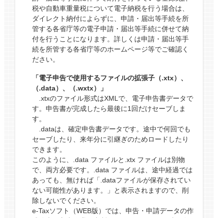
税や自動車重量税について電子納税を行う場合は、
ダイレクト納付によらずに、申請・届出等手続を所
管する各省庁等の電子申請・届出等手続に併せて納
付を行うことになります。詳しくは申請・届出等手
続を所管する各省庁等のホームページ等でご確認く
ださい。
「電子申告で使用するファイルの拡張子（.xtx）、
（.data）、（.wxtx）」
.xtxのファイル形式はXMLで、電子申告書データで
す。申告書が完成したら最後に1回だけセーブしま
す。
.dataは、確定申告書データです。途中で何回でも
セーブしたり、来年分に引継ぎのためロードしたり
できます。
このように、.data ファイルと.xtx ファイルは別物
で、両方必要です。.data ファイルは、途中経過では
あっても、無ければ「.dataファイルが保存されてい
ない可能性があります。」と表示されますので、削
除しないでください。
e-Taxソフト（WEB版）では、申告・申請データの作