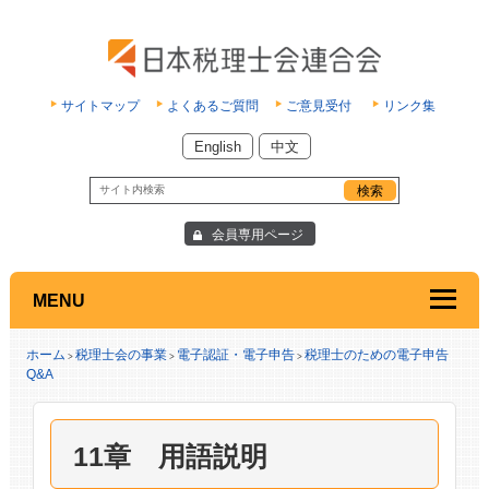
サイトマップ
よくあるご質問
ご意見受付
リンク集
English
中文
会員専用ページ
MENU
ホーム
税理士会の事業
電子認証・電子申告
税理士のための電子申告
>
>
>
Q&A
11章 用語説明