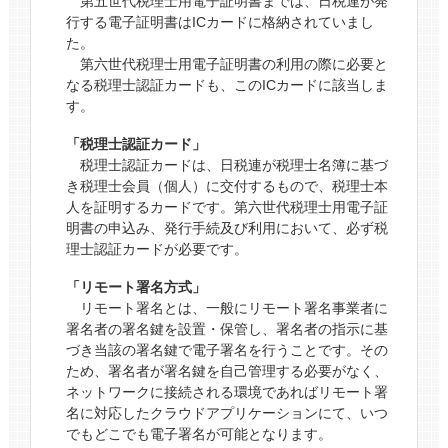
第五世代税理士用電子証明書までは、日税連が発
行する電子証明書はICカードに格納されていまし
た。
第六世代税理士用電子証明書の利用の際に必要と
なる税理士認証カードも、このICカードに該当しま
す。
「税理士認証カード」
税理士認証カードは、日税連が税理士名簿に基づ
き税理士会員（個人）に交付するもので、税理士本
人を証明するカードです。第六世代税理士用電子証
明書の申込み、発行手続及び利用において、必ず税
理士認証カードが必要です。
「リモート署名方式」
リモート署名とは、一般にリモート署名事業者に
署名者の署名鍵を設置・保管し、署名者の指示に基
づき当該の署名鍵で電子署名を行うことです。その
ため、署名者が署名鍵を自己管理する必要がなく、
ネットワークに接続される環境であればリモート署
名に対応したクラウドアプリケーションにて、いつ
でもどこでも電子署名が可能となります。