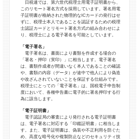
日税連では、第六世代税理士用電子証明書から、
このリモート署名方式を採用しています。署名用電
子証明書が格納された物理的なICカードの発行はせ
ずに、税理士本人であることを認証するための税理
士認証カードとリモート署名方式の組み合わせによ
り、税理士による電子署名を可能としています。
「電子署名」
電子署名は、書面により書類を作成する場合の
「署名・押印（実印）」に相当します。電子署名
は、書類作成者が間違いなく本人であることの確認
や、書類の内容（データ）が途中で他人により偽造
や改ざんされていないことを保証する仕組みです。
税理士にとっての「電子署名」は、国税電子申告制
度において、各種申告書に電子的に署名押印する行
為に該当します。
「電子証明書」
電子認証局の審査により発行される電子証明書
は、電子署名に対応する「印鑑証明書」に相当しま
す。また、電子証明書は、偽装や不正利用を防ぐた
め、高度な暗号化や複製防止などのセキュリティ技