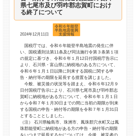
県七尾市及び羽咋郡志賀町におけ
る終了について
令和６年能登
半島地震復興
2024年12月11日
支援情報
国税庁では、令和６年能登半島地震の発生に伴
い、国税通則法第11条及び同法施行令第３条第１項
の規定に基づき、令和６年１月12日付国税庁告示に
より、石川県・富山県に納税地のある方について、
令和６年１月１日以降に到来する国税に関する申
告・納付等の期限を延長する措置を講じました。
今般、被災後の状況等を踏まえ、令和６年12月９
日付国税庁告示により、石川県七尾市及び羽咋郡志
賀町に納税地がある方について、令和６年１月１日
から令和７年１月30日までの間に当初の期限が到来
する国税の申告・納付等の期限を令和７年１月31日
とすることとしました。
（注） 石川県輪島市、珠洲市、鳳珠郡穴水町又は鳳
珠郡能登町に納税地がある方の申告・納付等の期限
をいつまで延長するかについては、今後、被災者の