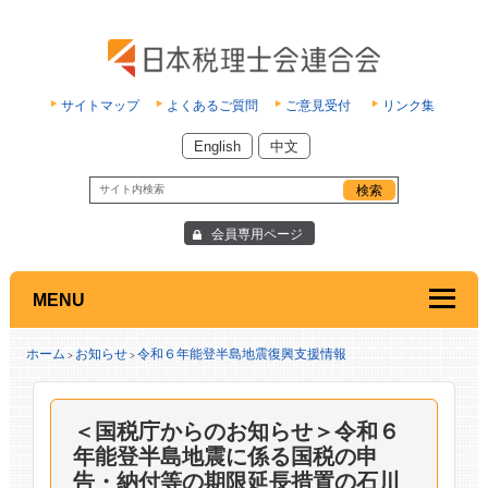
サイトマップ
よくあるご質問
ご意見受付
リンク集
English
中文
会員専用ページ
MENU
ホーム
お知らせ
令和６年能登半島地震復興支援情報
>
>
＜国税庁からのお知らせ＞令和６
年能登半島地震に係る国税の申
告・納付等の期限延長措置の石川