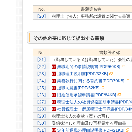
No.
書類等名称
【20】
税理士（法人）事務所の設置に関する書類
その他必要に応じて提出する書類
No.
書類等名称
【21】
（勤務している又は勤務していた）会社の
【22】
無職期間の事情説明書[PDF/60KB]
【23】
退職理由説明書[PDF/32KB]
【24】
業務執行に関する誓約書[PDF/70KB]
【25】
退職同意書[PDF/62KB]
【26】
旧姓使用承認申請書[PDF/84KB]
【27】
税理士法人の社員資格証明申請書[PDF/44
【28】
社員税理士・所属税理士同意書[PDF/34K
【29】
税理士法人の定款（案）の写し
【30】
登録抹消した理由及び再登録する理由書
【31】
定年前退職の理由説明書[PDF/21KB]