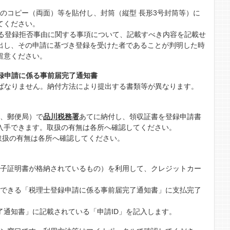
ドのコピー（両面）等を貼付し、封筒（縦型 長形3号封筒等）に
てください。
する登録拒否事由に関する事項について、記載すべき内容を記載せ
出し、その申請に基づき登録を受けた者であることが判明した時
留意ください。
録申請に係る事前届完了通知書
ばなりません。納付方法により提出する書類等が異なります。
店、郵便局）で
品川税務署
あてに納付し、領収証書を登録申請書
で入手できます。取扱の有無は各所へ確認してください。
取扱の有無は各所へ確認してください。
電子証明書が格納されているもの）を利用して、クレジットカー
得できる「税理士登録申請に係る事前届完了通知書」に支払完了
了通知書」に記載されている「申請ID」を記入します。