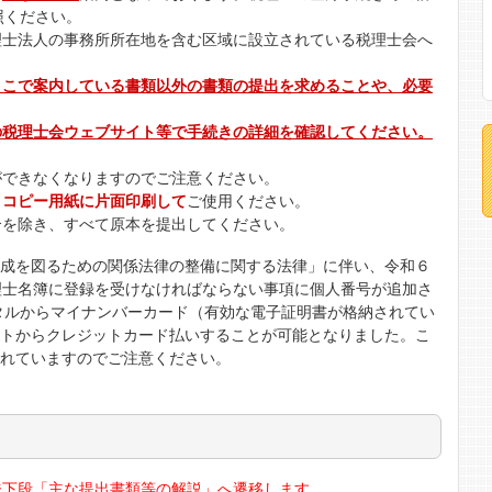
照ください。
理士法人の事務所所在地を含む区域に設立されている税理士会へ
ここで案内している書類以外の書類の提出を求めることや、必要
の税理士会ウェブサイト等で手続きの詳細を確認してください。
ができなくなりますのでご注意ください。
４コピー用紙に片面印刷して
ご使用ください。
合を除き、すべて原本を提出してください。
形成を図るための関係法律の整備に関する法律」に伴い、令和６
理士名簿に登録を受けなければならない事項に個人番号が追加さ
ータルからマイナンバーカード（有効な電子証明書が格納されてい
イトからクレジットカード払いすることが可能となりました。こ
されていますのでご注意ください。
ージ下段「主な提出書類等の解説」へ遷移します。