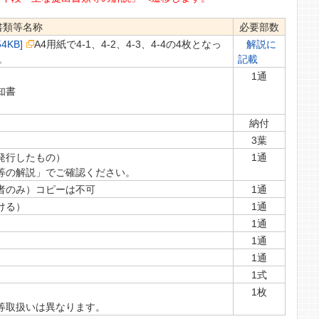
書類等名称
必要部数
KB]
A4用紙で4-1、4-2、4-3、4-4の4枚となっ
解説に
。
記載
1通
知書
納付
3葉
発行したもの）
1通
等の解説」でご確認ください。
者のみ）コピーは不可
1通
ける）
1通
1通
1通
1通
1式
1枚
等取扱いは異なります。