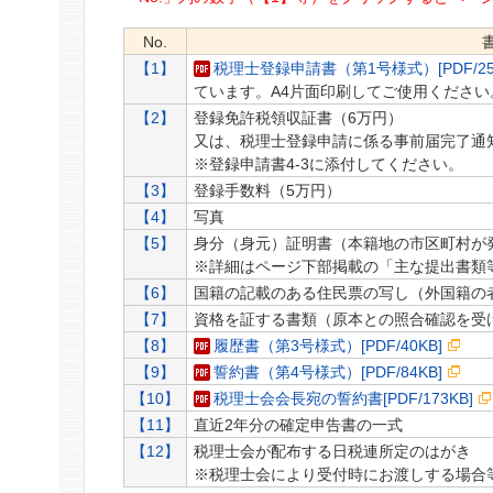
No.
【1】
税理士登録申請書（第1号様式）[PDF/254
ています。A4片面印刷してご使用ください
【2】
登録免許税領収証書（6万円）
又は、税理士登録申請に係る事前届完了通
※登録申請書4-3に添付してください。
【3】
登録手数料（5万円）
【4】
写真
【5】
身分（身元）証明書（本籍地の市区町村が
※詳細はページ下部掲載の「主な提出書類
【6】
国籍の記載のある住民票の写し（外国籍の
【7】
資格を証する書類（原本との照合確認を受
【8】
履歴書（第3号様式）[PDF/40KB]
【9】
誓約書（第4号様式）[PDF/84KB]
【10】
税理士会会長宛の誓約書[PDF/173KB]
【11】
直近2年分の確定申告書の一式
【12】
税理士会が配布する日税連所定のはがき
※税理士会により受付時にお渡しする場合