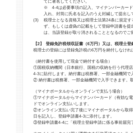
てに署名してください。
※ 4-4は必要事項の記入、マイナンバーカー
入れ、封筒に氏名を記入のうえ封緘して提出し
税理士となる資格又は税理士法第24条に規定
ず、もしくは虚偽の記載をして登録申請書を提
は、当該登録が取り消されることとなるのでご
登録免許税領収証書（6万円）又は、税理士登
税理士の登録には登録免許税の6万円を納付しなけれ
（納付書を使用して現金で納付する場合）
①国税収納機関（日本銀行、国税の収納を行う代理
4-3に貼付します。納付書は税務署、一部金融機関
② 納付書は税務署、一部金融機関で入手できます。
（マイナポータルからオンラインで支払う場合）
①マイナポータルからマイナンバーカード（有効な
ドでオンライン支払いします。
②オンライン支払い完了後にマイナポータルから取
日を記入し、登録申請書4-3に添付します。
③登録申請書4-4に「税理士登録申請に係る事前届完