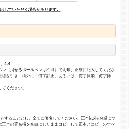
提出していただく場合があります。
、4-4
ペン（消せるボールペンは不可）で明瞭、正確に記入してくださ
重線を引き、欄外に「何字訂正」あるいは「何字抹消、何字挿
してください。
内容とすることとし、全てに署名してください。正本以外の4通につ
は正本の署名欄を空白にしたままコピーして正本とコピーのすべ