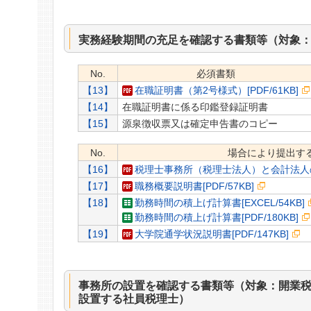
実務経験期間の充足を確認する書類等（対象
No.
必須書類
【13】
在職証明書（第2号様式）[PDF/61KB]
【14】
在職証明書に係る印鑑登録証明書
【15】
源泉徴収票又は確定申告書のコピー
No.
場合により提出す
【16】
税理士事務所（税理士法人）と会計法人の関
【17】
職務概要説明書[PDF/57KB]
【18】
勤務時間の積上げ計算書[EXCEL/54KB]
勤務時間の積上げ計算書[PDF/180KB]
【19】
大学院通学状況説明書[PDF/147KB]
事務所の設置を確認する書類等（対象：開業
設置する社員税理士）