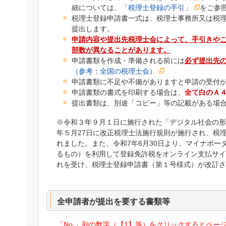
細については、
「税理士登録の手引」
をご参
税理士登録申請書一式は、税理士事務所又は税
提出します。
申請内容や提出先税理士会によって、手引きや
部数が異なることがあります。
申請書類を作成・準備される前には
必ず提出先
（参考：全国の税理士会）
申請書類に不足や不備がありますと申請の受付
申請書類の書式を印刷する場合は、
全て白のＡ
提出書類は、別途「コピー」等の記載がある場
※令和３年９月１日に施行された「デジタル社会の
年５月27日に改正税理士法施行規則が施行され、税
れました。また、令和7年6月30日より、マイナポ
るもの）を利用して登録免許税をオンライン支払サ
れを受け、税理士登録申請書（第１号様式）が改訂
全申請者が提出を要する書類等
「No.」列の数字（【1】等）をクリックするとペ