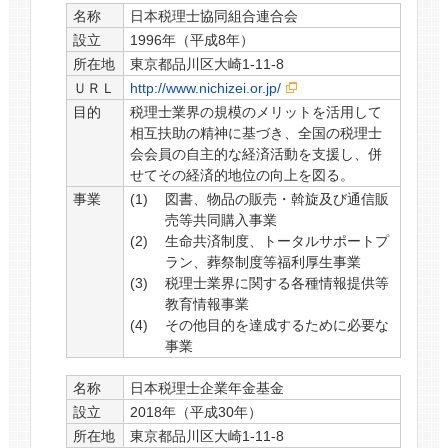
名称
日本税理士協同組合連合会
設立
1996年（平成8年）
所在地
東京都品川区大崎1-11-8
ＵＲＬ
http://www.nichizei.or.jp/
目的
税理士業界の規模のメリットを活用して
相互扶助の精神に基づき、全国の税理士
会会員の自主的な経済活動を支援し、併
せてその経済的地位の向上を図る。
事業
図書、物品の販売・斡旋及び通信販
売等共同購入事業
生命共済制度、トータルサポートプ
ラン、葬祭制度等福利厚生事業
税理士業界に関する各種情報提供等
教育情報事業
その他目的を達成するために必要な
事業
名称
日本税理士企業年金基金
設立
2018年（平成30年）
所在地
東京都品川区大崎1-11-8