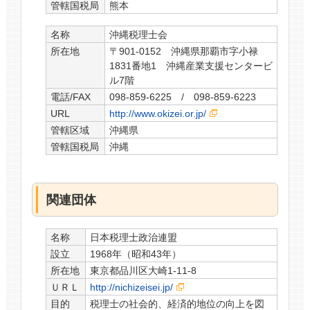
管轄国税局
熊本
名称
沖縄税理士会
所在地
〒901-0152 沖縄県那覇市字小禄
1831番地1 沖縄産業支援センタービ
ル7階
電話/FAX
098-859-6225 / 098-859-6223
URL
http://www.okizei.or.jp/
管轄区域
沖縄県
管轄国税局
沖縄
関連団体
名称
日本税理士政治連盟
設立
1968年（昭和43年）
所在地
東京都品川区大崎1-11-8
ＵＲＬ
http://nichizeisei.jp/
目的
税理士の社会的、経済的地位の向上を図