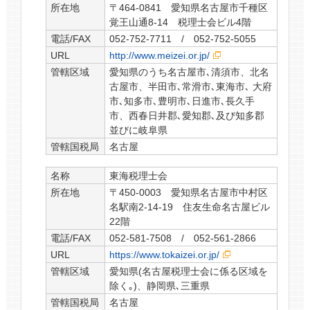
所在地
〒464-0841 愛知県名古屋市千種区
覚王山通8-14 税理士会ビル4階
電話/FAX
052-752-7711 / 052-752-5055
URL
http://www.meizei.or.jp/
管轄区域
愛知県のうち名古屋市､清須市、北名
古屋市、半田市､常滑市､東海市､ 大府
市､知多市､豊明市､日進市､長久手
市、西春日井郡､愛知郡､及び知多郡
並びに岐阜県
管轄国税局
名古屋
名称
東海税理士会
所在地
〒450-0003 愛知県名古屋市中村区
名駅南2-14-19 住友生命名古屋ビル
22階
電話/FAX
052-581-7508 / 052-561-2866
URL
https://www.tokaizei.or.jp/
管轄区域
愛知県(名古屋税理士会に係る区域を
除く｡)、静岡県､三重県
管轄国税局
名古屋