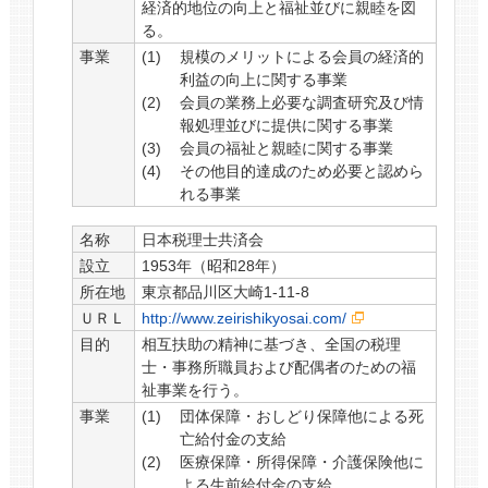
経済的地位の向上と福祉並びに親睦を図
る。
事業
規模のメリットによる会員の経済的
利益の向上に関する事業
会員の業務上必要な調査研究及び情
報処理並びに提供に関する事業
会員の福祉と親睦に関する事業
その他目的達成のため必要と認めら
れる事業
名称
日本税理士共済会
設立
1953年（昭和28年）
所在地
東京都品川区大崎1-11-8
ＵＲＬ
http://www.zeirishikyosai.com/
目的
相互扶助の精神に基づき、全国の税理
士・事務所職員および配偶者のための福
祉事業を行う。
事業
団体保障・おしどり保障他による死
亡給付金の支給
医療保障・所得保障・介護保険他に
よる生前給付金の支給