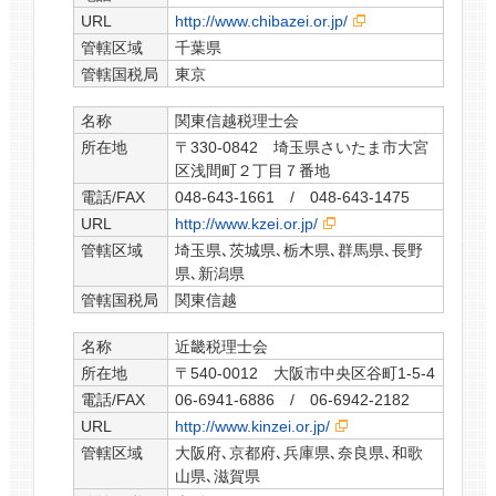
URL
http://www.chibazei.or.jp/
管轄区域
千葉県
管轄国税局
東京
名称
関東信越税理士会
所在地
〒330-0842 埼玉県さいたま市大宮
区浅間町２丁目７番地
電話/FAX
048-643-1661 / 048-643-1475
URL
http://www.kzei.or.jp/
管轄区域
埼玉県､茨城県､栃木県､群馬県､長野
県､新潟県
管轄国税局
関東信越
名称
近畿税理士会
所在地
〒540-0012 大阪市中央区谷町1-5-4
電話/FAX
06-6941-6886 / 06-6942-2182
URL
http://www.kinzei.or.jp/
管轄区域
大阪府､京都府､兵庫県､奈良県､和歌
山県､滋賀県