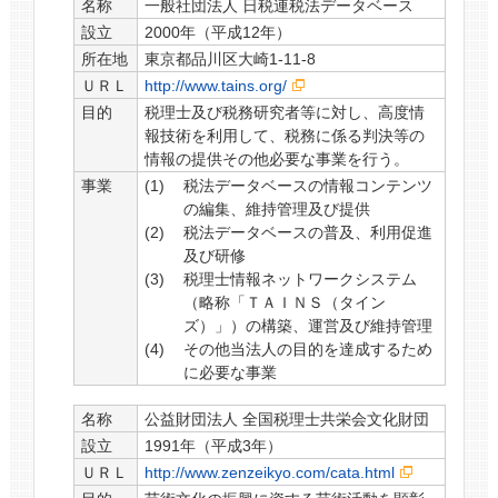
名称
一般社団法人 日税連税法データベース
設立
2000年（平成12年）
所在地
東京都品川区大崎1-11-8
ＵＲＬ
http://www.tains.org/
目的
税理士及び税務研究者等に対し、高度情
報技術を利用して、税務に係る判決等の
情報の提供その他必要な事業を行う。
事業
税法データベースの情報コンテンツ
の編集、維持管理及び提供
税法データベースの普及、利用促進
及び研修
税理士情報ネットワークシステム
（略称「ＴＡＩＮＳ（タイン
ズ）」）の構築、運営及び維持管理
その他当法人の目的を達成するため
に必要な事業
名称
公益財団法人 全国税理士共栄会文化財団
設立
1991年（平成3年）
ＵＲＬ
http://www.zenzeikyo.com/cata.html