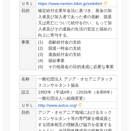
ＵＲＬ
https://www.nenkin-kikin.jp/zeikikin/
目的
確定給付企業年金法に基づき、基金の加
入者及び加入者であった者の老齢、脱退
又は死亡について給付を行い、もって加
入者及びその遺族の生活の安定と福祉の
向上に寄与する。
事業
老齢給付金の支給
脱退一時金の支給
遺族給付金の支給
福祉事業
その他基金の目的達成に必要な事業
名称
一般社団法人 アジア・オセアニアタック
スコンサルタント協会
設立
1992年（平成4年）（2026年（令和8年）
一般社団法人へ組織変更）
ＵＲＬ
http://www.aotca.org/
目的
アジア・オセアニア地域におけるタック
スコンサルタント等の専門家を構成員と
する団体相互の理解及び協力を促進する
とともに、当該団体構成員の税務及び周