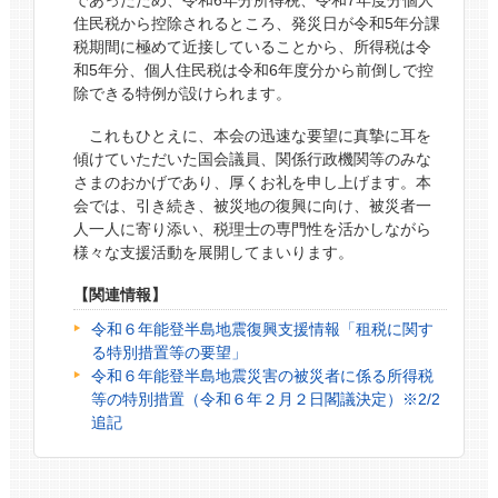
住民税から控除されるところ、発災日が令和5年分課
税期間に極めて近接していることから、所得税は令
和5年分、個人住民税は令和6年度分から前倒しで控
除できる特例が設けられます。
これもひとえに、本会の迅速な要望に真摯に耳を
傾けていただいた国会議員、関係行政機関等のみな
さまのおかげであり、厚くお礼を申し上げます。本
会では、引き続き、被災地の復興に向け、被災者一
人一人に寄り添い、税理士の専門性を活かしながら
様々な支援活動を展開してまいります。
【関連情報】
令和６年能登半島地震復興支援情報「租税に関す
る特別措置等の要望」
令和６年能登半島地震災害の被災者に係る所得税
等の特別措置（令和６年２月２日閣議決定）※2/2
追記