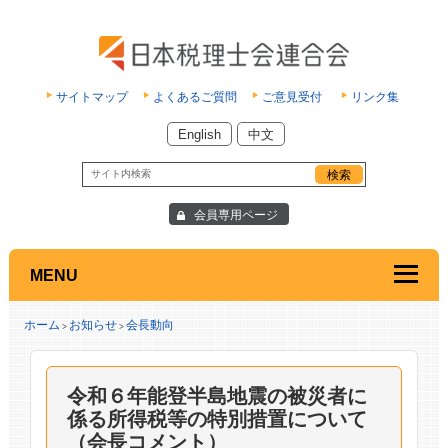
サイトマップ
よくあるご質問
ご意見受付
リンク集
English
中文
会員専用ページ
MENU
ホーム
お知らせ
会長動向
>
>
令和６年能登半島地震の被災者に
係る所得税等の特別措置について
（会長コメント）