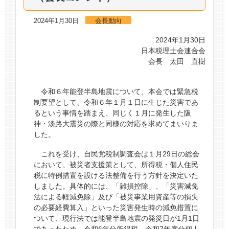
2024年1月30日
会長動向
2024年1月30日
日本税理士会連合会
会長 太田 直樹
令和６年能登半島地震について、本会では緊急税
制要望として、令和６年１月１日に生じた災害であ
るという事情を踏まえ、同じく１月に発生した阪
神・淡路大震災の際と同様の対応を求めてまいりま
した。
これを受け、自民党税制調査会は１月29日の総会
において、被災者支援策として、所得税・個人住民
税に特例措置を設ける法整備を行う方針を決定いた
しました。具体的には、「雑損控除」、「災害減免
法による軽減免除」及び「被災事業用資産等の損失
の必要経費算入」といった災害発生時の減免措置に
ついて、現行法では能登半島地震の発災日が1月1日
であったため、令和6年分所得税、令和7年度分個人