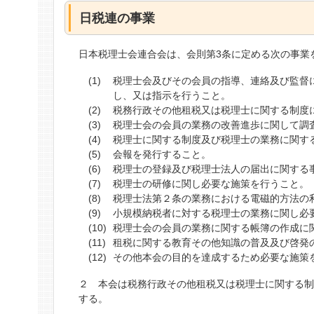
日税連の事業
日本税理士会連合会は、会則第3条に定める次の事業
税理士会及びその会員の指導、連絡及び監督
し、又は指示を行うこと。
税務行政その他租税又は税理士に関する制度
税理士会の会員の業務の改善進歩に関して調
税理士に関する制度及び税理士の業務に関す
会報を発行すること。
税理士の登録及び税理士法人の届出に関する
税理士の研修に関し必要な施策を行うこと。
税理士法第２条の業務における電磁的方法の
小規模納税者に対する税理士の業務に関し必
税理士会の会員の業務に関する帳簿の作成に
租税に関する教育その他知識の普及及び啓発
その他本会の目的を達成するため必要な施策
２ 本会は税務行政その他租税又は税理士に関する
する。