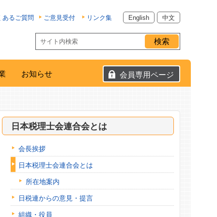
くあるご質問
ご意見受付
リンク集
English
中文
業
お知らせ
会員専用ページ
日本税理士会連合会とは
会長挨拶
日本税理士会連合会とは
所在地案内
日税連からの意見・提言
組織・役員