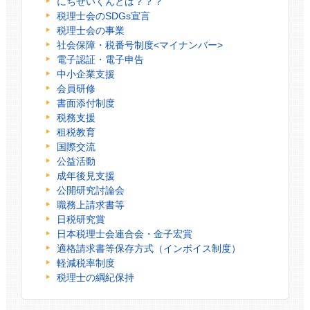
にちぜいくんとは？？？
税理士会のSDGs宣言
税理士会の事業
社会保障・税番号制度<マイナンバー>
電子認証・電子申告
中小企業支援
会員研修
書面添付制度
税務支援
租税教育
国際交流
公益活動
成年後見支援
公開研究討論会
職務上請求書等
日税研究賞
日本税理士会連合会・金子宏賞
適格請求書等保存方式（インボイス制度）
軽減税率制度
税理士の綱紀保持