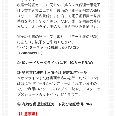
税理士認証カードに同封の「第六世代税理士用電子
証明書申込マニュアル」裏面の『電子証明書の発行
（リモート署名登録）』に沿って電子証明書の発行
手続を完了してください。なお、電子証明書の受取
方法は、オンライン申込み、書面申込み共通です。
電子証明書の発行・受け取り（リモート署名登録）
にあたり、以下をご準備ください。
①
インターネットに接続したパソコン
（Windows11）
②
ICカードリーダライタ(以下、ICカードR/W)
③
第六世代税理士用電子証明書管理ツール
※オンラインまたは書面申込みを行ったパソコンに
は既に管理ツールがインストールされていますの
で、ご利用のパソコンのアプリ一覧や、デスクトッ
プのショートカットから起動可能です。
④
有効な税理士認証カード及び暗証番号(PIN)
【注意事項】