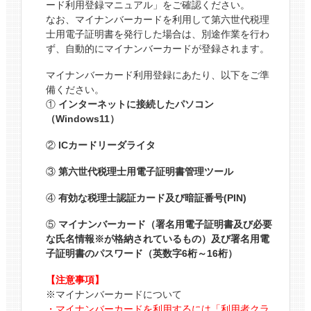
ード利用登録マニュアル」をご確認ください。
なお、マイナンバーカードを利用して第六世代税理
士用電子証明書を発行した場合は、別途作業を行わ
ず、自動的にマイナンバーカードが登録されます。
マイナンバーカード利用登録にあたり、以下をご準
備ください。
①
インターネットに接続したパソコン
（Windows11）
②
ICカードリーダライタ
③
第六世代税理士用電子証明書管理ツール
④
有効な税理士認証カード及び暗証番号(PIN)
⑤
マイナンバーカード（署名用電子証明書及び必要
な氏名情報※が格納されているもの）及び署名用電
子証明書のパスワード（英数字6桁～16桁）
【注意事項】
※マイナンバーカードについて
・マイナンバーカードを利用するには「利用者クラ