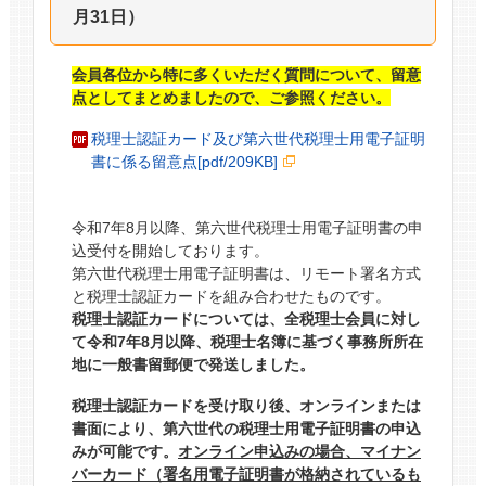
月31日）
会員各位から特に多くいただく質問について、留意
点としてまとめましたので、ご参照ください。
税理士認証カード及び第六世代税理士用電子証明
書に係る留意点[pdf/209KB]
令和7年8月以降、第六世代税理士用電子証明書の申
込受付を開始しております。
第六世代税理士用電子証明書は、リモート署名方式
と税理士認証カードを組み合わせたものです。
税理士認証カードについては、全税理士会員に対し
て令和7年8月以降、税理士名簿に基づく事務所所在
地に一般書留郵便で発送しました。
税理士認証カードを受け取り後、オンラインまたは
書面により、第六世代の税理士用電子証明書の申込
みが可能です。
オンライン申込みの場合、マイナン
バーカード（署名用電子証明書が格納されているも