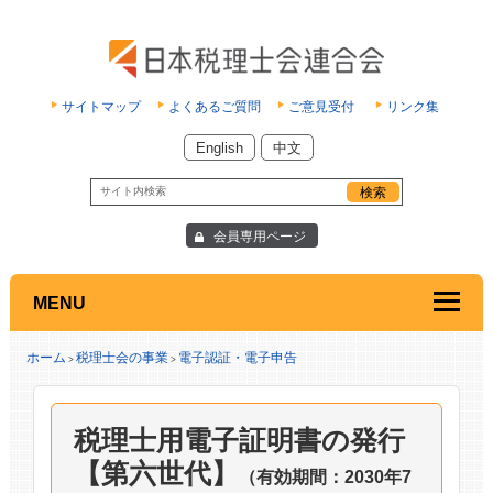
サイトマップ
よくあるご質問
ご意見受付
リンク集
English
中文
会員専用ページ
MENU
ホーム
税理士会の事業
電子認証・電子申告
>
>
税理士用電子証明書の発行
【第六世代】
（有効期間：2030年7