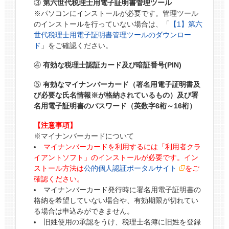
③
第六世代税理士用電子証明書管理ツール
※パソコンにインストールが必要です。管理ツール
のインストールを行っていない場合は、「
【1】第六
世代税理士用電子証明書管理ツールのダウンロー
ド
」をご確認ください。
④
有効な税理士認証カード及び暗証番号(PIN)
⑤
有効なマイナンバーカード（署名用電子証明書及
び必要な氏名情報※が格納されているもの）及び署
名用電子証明書のパスワード（英数字6桁～16桁）
【注意事項】
※マイナンバーカードについて
マイナンバーカードを利用するには「利用者クラ
イアントソフト」のインストールが必要です。イン
ストール方法は
公的個人認証ポータルサイト
をご
確認ください。
マイナンバーカード発行時に署名用電子証明書の
格納を希望していない場合や、有効期限が切れてい
る場合は申込みができません。
旧姓使用の承認をうけ、税理士名簿に旧姓を登録