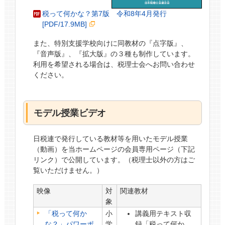
税って何かな？第7版 令和8年4月発行
[PDF/17.9MB]
また、特別支援学校向けに同教材の『点字版』、
『音声版』、『拡大版』の３種も制作しています。
利用を希望される場合は、税理士会へお問い合わせ
ください。
モデル授業ビデオ
日税連で発行している教材等を用いたモデル授業
（動画）を当ホームページの会員専用ページ（下記
リンク）で公開しています。（税理士以外の方はご
覧いただけません。）
映像
対
関連教材
象
「税って何か
小
講義用テキスト収
な？」パワーポ
学
録「税って何か