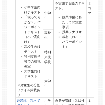
を実施する際のテキ
２
小中学生向
スト。
コ
けテキスト
中学
マ
「税って何
授業準備にあ
生
かな？」パ
たっての注意
ワーポイン
事項
トテキスト
授業シナリオ
高校
（小中高向
教材（PDF・
生
け）
パワーポイン
高校生向け
ト）
テキスト
特別
特別支援学
支援
校での租税
学校
教室
大学生向け
テキスト
大学
※対象別の分割
生
ファイル掲載あ
り
副読本「税って
小学
自身が講師（又は補
１