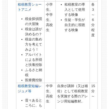
租税教育ショー
小学
租税教室の導
各
トアニメ
生、
入として使用
３
中学
する映像
～
税金探偵団
生、
生徒・学生が
６
の大冒険
高校
自主的に視聴
分
税金は誰が
生
する映像
程
決めるの？
度
税金の集め
方を考えて
みよう！
アルバイト
による所得
と扶養控除
ふるさと納
税
医療費控除
租税教室短編レ
中学
自身が講師（又は補
15
ジュメ等
生、
佐）として租税教室
分
高校
を実施する際のアレ
～
昔々あると
生
ンジ用短編教材。
ころに、も