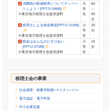
消費税の軽減税率についてディベー
大
60
トしよう！[PPT/3.09MB]
学
～
※東京地方税理士会提供資料
生
90
分
税理士による税金教室[PPT/2.31MB]
小
20
学
分
※東京地方税理士会提供資料
生
税金はみんなのたすけあい
小
15
[PPT/2.87MB]
学
分
※東京地方税理士会提供資料
生
税理士会の事業
社会保障・税番号制度<マイナンバー>
電子認証・電子申告
中小企業支援