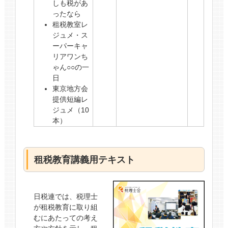
しも税があ
ったなら
租税教室レ
ジュメ・ス
ーパーキャ
リアワンち
ゃん○○の一
日
東京地方会
提供短編レ
ジュメ（10
本）
租税教育講義用テキスト
日税連では、税理士
が租税教育に取り組
むにあたっての考え