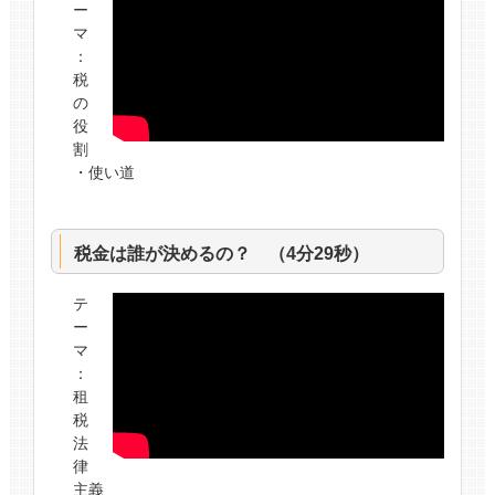
ー
マ
：
税
の
役
割
・使い道
税金は誰が決めるの？ （4分29秒）
テ
ー
マ
：
租
税
法
律
主義