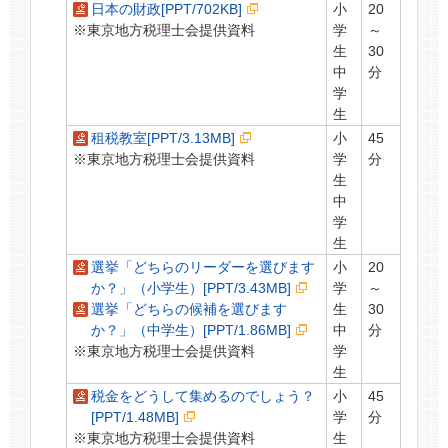
日本の財政[PPT/702KB]
小
20
※東京地方税理士会提供資料
学
～
生
30
中
分
学
生
租税教室[PPT/3.13MB]
小
45
※東京地方税理士会提供資料
学
分
生
中
学
生
選挙「どちらのリーダーを選びます
小
20
か？」（小学生）[PPT/3.43MB]
学
～
選挙「どちらの候補を選びます
生
30
か？」（中学生）[PPT/1.86MB]
中
分
※東京地方税理士会提供資料
学
生
税金をどうして集めるのでしょう？
小
45
[PPT/1.48MB]
学
分
※東京地方税理士会提供資料
生