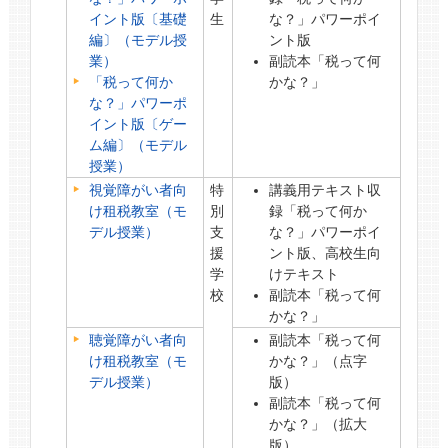
イント版〔基礎
生
な？」パワーポイ
編〕（モデル授
ント版
業）
副読本「税って何
「税って何か
かな？」
な？」パワーポ
イント版〔ゲー
ム編〕（モデル
授業）
視覚障がい者向
特
講義用テキスト収
け租税教室（モ
別
録「税って何か
デル授業）
支
な？」パワーポイ
援
ント版、高校生向
学
けテキスト
校
副読本「税って何
かな？」
聴覚障がい者向
副読本「税って何
け租税教室（モ
かな？」（点字
デル授業）
版）
副読本「税って何
かな？」（拡大
版）