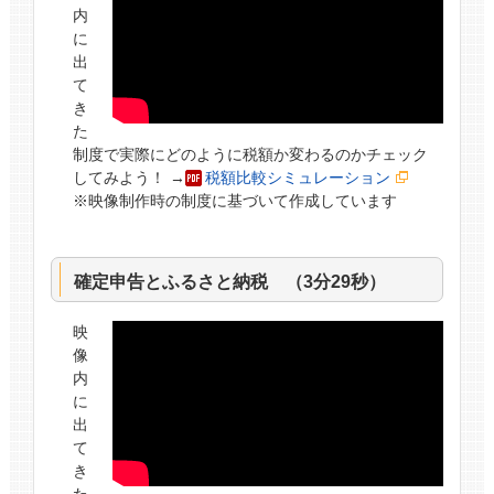
内
に
出
て
き
た
制度で実際にどのように税額か変わるのかチェック
してみよう！ →
税額比較シミュレーション
※映像制作時の制度に基づいて作成しています
確定申告とふるさと納税 （3分29秒）
映
像
内
に
出
て
き
た