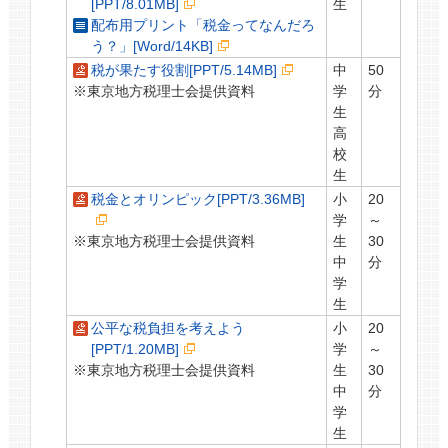
[PPT/8.01MB]
生
配布用プリント「税金ってなんだろ
う？」[Word/14KB]
税が果たす役割[PPT/5.14MB]
中
50
※東京地方税理士会提供資料
学
分
生
高
校
生
税金とオリンピック[PPT/3.36MB]
小
20
学
～
※東京地方税理士会提供資料
生
30
中
分
学
生
公平な税負担を考えよう
小
20
[PPT/1.20MB]
学
～
※東京地方税理士会提供資料
生
30
中
分
学
生