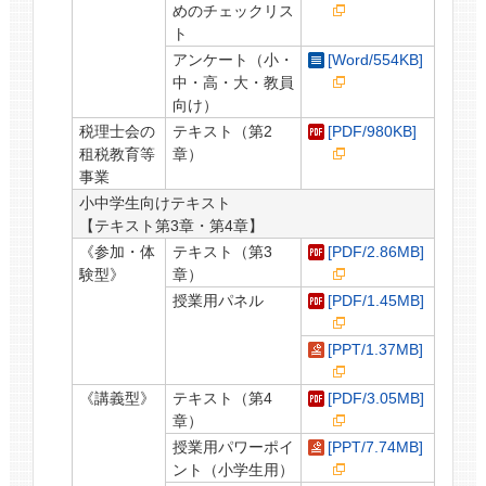
めのチェックリス
ト
アンケート（小・
[Word/554KB]
中・高・大・教員
向け）
税理士会の
テキスト（第2
[PDF/980KB]
租税教育等
章）
事業
小中学生向けテキスト
【テキスト第3章・第4章】
《参加・体
テキスト（第3
[PDF/2.86MB]
験型》
章）
授業用パネル
[PDF/1.45MB]
[PPT/1.37MB]
《講義型》
テキスト（第4
[PDF/3.05MB]
章）
授業用パワーポイ
[PPT/7.74MB]
ント（小学生用）