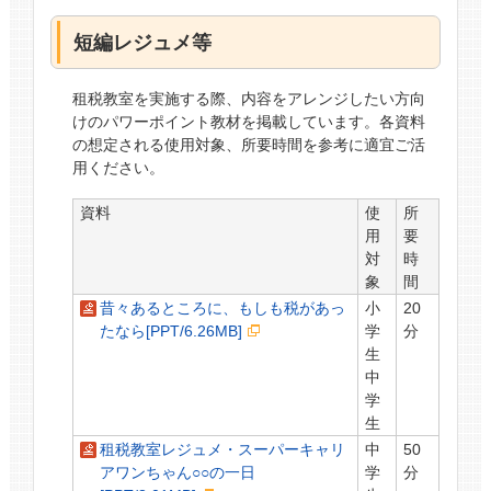
短編レジュメ等
租税教室を実施する際、内容をアレンジしたい方向
けのパワーポイント教材を掲載しています。各資料
の想定される使用対象、所要時間を参考に適宜ご活
用ください。
資料
使
所
用
要
対
時
象
間
昔々あるところに、もしも税があっ
小
20
たなら[PPT/6.26MB]
学
分
生
中
学
生
租税教室レジュメ・スーパーキャリ
中
50
アワンちゃん○○の一日
学
分