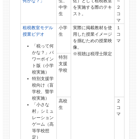
何かな？」
生、
佐）として租税教室
～
中学
を実施する際のテキ
２
生
スト。
コ
マ
租税教室モデル
小学
実際に掲載教材を使
１
授業ビデオ
生
用した授業イメージ
コ
を掴むための授業映
マ
「税って何
像。
かな？」パ
※視聴は税理士限定
特別
ワーポイン
支援
ト版（小学
学校
校実施）
特別支援学
校向け（盲
学校、聾学
校実施）
高校
２
「小さな
生
コ
村」シミュ
マ
レーション
ゲーム（高
等学校想
定）