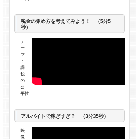
税金の集め方を考えてみよう！ （5分5
秒）
テ
ー
マ
：
課
税
の
公
平性
アルバイトで稼ぎすぎ？ （3分35秒）
映
像