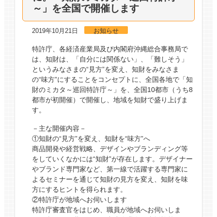
～」を全国で開催します
2019年10月21日
お知らせ
特許庁、各経済産業局及び内閣府沖縄総合事務局で
は、知財は、「自分には関係ない」、「難しそう」
というみなさまの“見方”を変え、知財をみなさま
の“味方”にすることをコンセプトに、全国各地で「知
財のミカタ～巡回特許庁～」を、全国10都市（うち8
都市が初開催）で開催し、地域を知財で盛り上げま
す。
－主な開催内容－
①知財の“見方”を変え、知財を“味方”へ
商品開発や経営戦略、デザインやブランディング等
をしていくなかには“知財”が存在します。デザイナー
やブランド専門家など、第一線で活躍する専門家に
よるセミナーを通じて知財の見方を変え、知財を味
方にするヒントを得られます。
②特許庁が地域へお伺いします
特許庁審査官をはじめ、職員が地域へお伺いしま