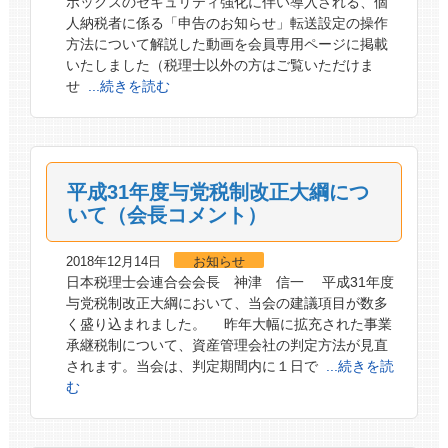
ボックスのセキュリティ強化に伴い導入される、個
人納税者に係る「申告のお知らせ」転送設定の操作
方法について解説した動画を会員専用ページに掲載
いたしました（税理士以外の方はご覧いただけま
せ
...続きを読む
平成31年度与党税制改正大綱につ
いて（会長コメント）
2018年12月14日
お知らせ
日本税理士会連合会会長 神津 信一 平成31年度
与党税制改正大綱において、当会の建議項目が数多
く盛り込まれました。 昨年大幅に拡充された事業
承継税制について、資産管理会社の判定方法が見直
されます。当会は、判定期間内に１日で
...続きを読
む