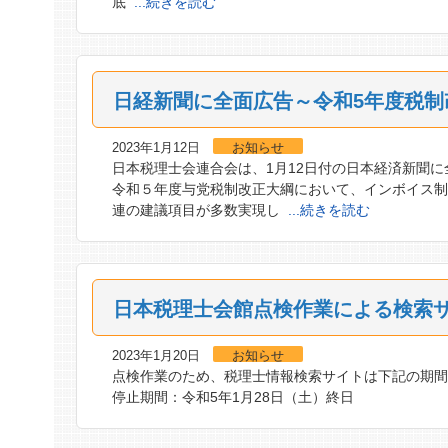
底
...続きを読む
日経新聞に全面広告～令和5年度税
2023年1月12日
お知らせ
日本税理士会連合会は、1月12日付の日本経済新聞に
令和５年度与党税制改正大綱において、インボイス
連の建議項目が多数実現し
...続きを読む
日本税理士会館点検作業による検索
2023年1月20日
お知らせ
点検作業のため、税理士情報検索サイトは下記の期
停止期間：令和5年1月28日（土）終日