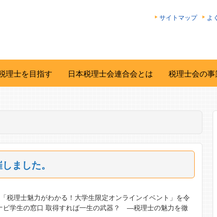
サイトマップ
よ
税理士を目指す
日本税理士会連合会とは
税理士会の事
催しました。
る「税理士魅力がわかる！大学生限定オンラインイベント」を令
マイナビ学生の窓口 取得すれば一生の武器？ ―税理士の魅力を徹