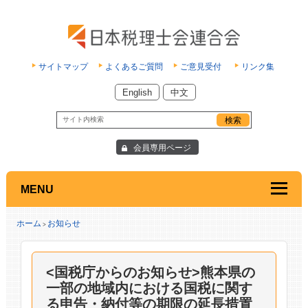
サイトマップ
よくあるご質問
ご意見受付
リンク集
English
中文
会員専用ページ
MENU
ホーム
お知らせ
>
<国税庁からのお知らせ>熊本県の
一部の地域内における国税に関す
る申告・納付等の期限の延長措置