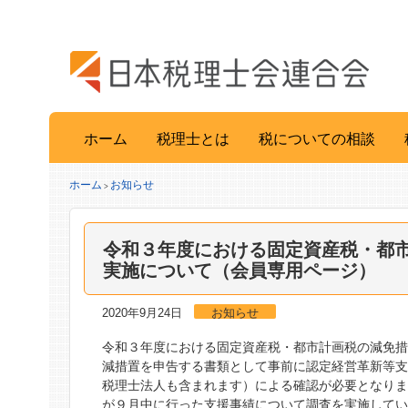
ホーム
税理士とは
税についての相談
ホーム
お知らせ
>
令和３年度における固定資産税・都
実施について（会員専用ページ）
2020年9月24日
お知らせ
令和３年度における固定資産税・都市計画税の減免
減措置を申告する書類として事前に認定経営革新等
税理士法人も含まれます）による確認が必要となり
が９月中に行った支援事績について調査を実施してい