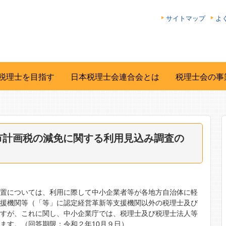
サイトマップ
よ
税理士を目指す
日本税理士会連合会とは
税理士会の事
市計画税の減免に関する利用見込み調査の
措置については、利用に際して中小企業者等が各地方自治体に軽
支援機関等（「等」に認定経営革新等支援機関以外の税理士及び
ますが、これに関し、中小企業庁では、税理士及び税理士法人等
ます。（回答期限：令和２年10月９日）