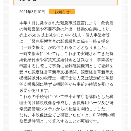
2021年3月10日
お知らせ
本年１月に発令された緊急事態宣言により、飲食店
の時短営業や不要不急の外出・移動の自粛により、
売上が50％以上減少した中小法人・個人事業者等
に、「緊急事態宣言の影響緩和に係る一時支援金」
（一時支援金）が給付されることとなりました。
一時支援金については、これまで実施されてきた持
続化給付金や家賃支援給付金とは異なり、事業者が
申請するに際して事前に登録確認機関として登録を
受けた認定経営革新等支援機関、認定経営革新等支
援機関以外の税理士・税理士法人又は認定経営革新
等支援機関に準ずる機関等から事前の確認を受ける
必要があります。
これらの手続等について中小企業庁を講師とした税
理士向け解説映像を作成し、会員専用ページ及び研
修受講管理システムからの配信を開始しました。
なお、本映像は全てご視聴いただくと、0.5時間の研
修受講時間として算入することが可能です。