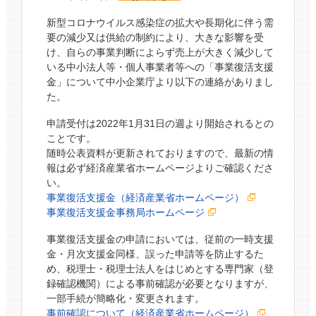
新型コロナウイルス感染症の拡大や長期化に伴う需
要の減少又は供給の制約により、大きな影響を受
け、自らの事業判断によらず売上が大きく減少して
いる中小法人等・個人事業者等への「事業復活支援
金」について中小企業庁より以下の連絡がありまし
た。
申請受付は2022年1月31日の週より開始されるとの
ことです。
随時公表資料が更新されておりますので、最新の情
報は必ず経済産業省ホームページよりご確認くださ
い。
事業復活支援金（経済産業省ホームページ）
事業復活支援金事務局ホームページ
事業復活支援金の申請においては、従前の一時支援
金・月次支援金同様、誤った申請等を防止するた
め、税理士・税理士法人をはじめとする専門家（登
録確認機関）による事前確認が必要となりますが、
一部手続が簡略化・変更されます。
事前確認について（経済産業省ホームページ）