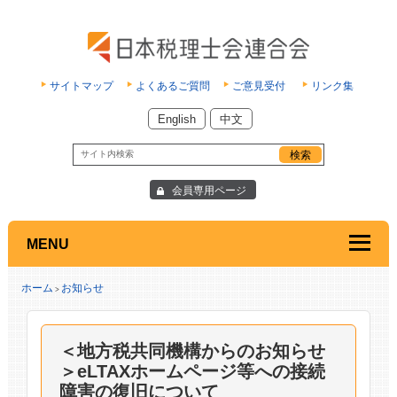
サイトマップ
よくあるご質問
ご意見受付
リンク集
English
中文
会員専用ページ
MENU
ホーム
お知らせ
>
＜地方税共同機構からのお知らせ
＞eLTAXホームページ等への接続
障害の復旧について