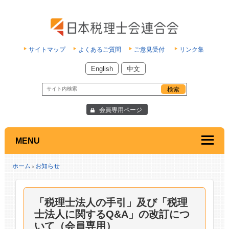
サイトマップ
よくあるご質問
ご意見受付
リンク集
English
中文
会員専用ページ
MENU
ホーム
お知らせ
>
「税理士法人の手引」及び「税理
士法人に関するQ&A」の改訂につ
いて（会員専用）