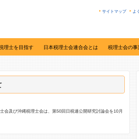
サイトマップ
よ
税理士を目指す
日本税理士会連合会とは
税理士会の事
て
士会及び沖縄税理士会は、第50回日税連公開研究討論会を10月
。