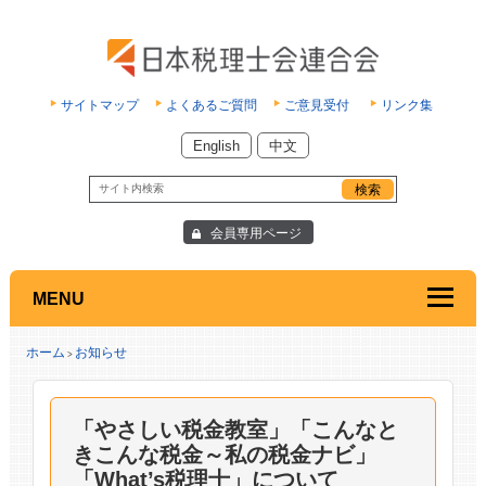
サイトマップ
よくあるご質問
ご意見受付
リンク集
English
中文
会員専用ページ
MENU
ホーム
お知らせ
>
「やさしい税金教室」「こんなと
きこんな税金～私の税金ナビ」
「What’s税理士」について