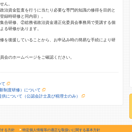
ません。
に政治資金監査を行うに当たり必要な専門的知識の修得を目的と
（登録時研修と同内容）。
る集合研修、②総務省政治資金適正化委員会事務局で受講する個
による研修があります。
研修を後援していることから、お申込み時の簡易な手続により研
委員会のホームページをご確認ください。
いて
新制度研修）について
提供について（公認会計士及び税理士のみ）
関する方針
特定個人情報等の適正な取扱いに関する基本方針