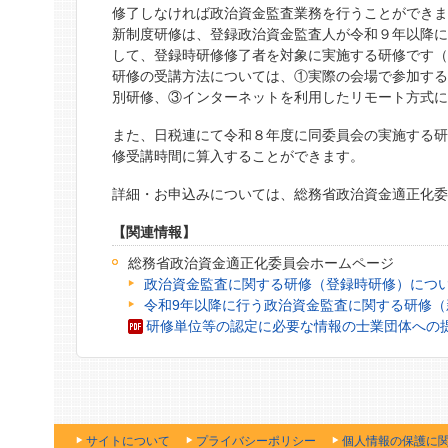
修了しなければ政治資金監査業務を行うことができ
新制度研修は、登録政治資金監査人が令和９年以降
して、登録時研修修了者を対象に実施する研修です
研修の受講方法については、①実際の会場で参加す
別研修、③インターネットを利用したリモート方式
また、日税連にて令和８年度に同委員会の実施する
修受講時間に算入することができます。
詳細・お申込みについては、総務省政治資金適正化
【関連情報】
総務省政治資金適正化委員会ホームページ
政治資金監査に関する研修（登録時研修）につ
令和9年以降に行う政治資金監査に関する研修（
研修単位等の認定に必要な情報の士業団体への
サイトについて
プライバシーポリシー
個人情報の保護に