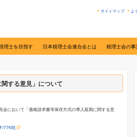
サイトマップ
よ
税理士を目指す
日本税理士会連合会とは
税理士会の事
に関する意見」について
会長会において「適格請求書等保存方式の導入延期に関する意
77KB]