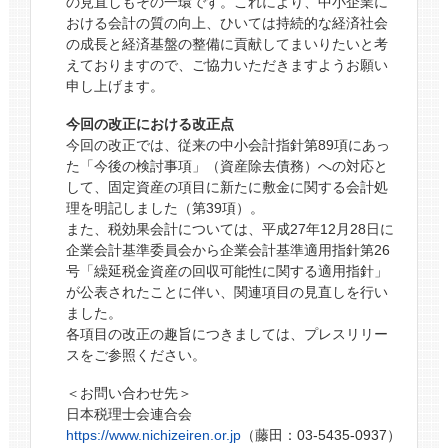
の見直しもその一環です。これにより、中小企業に
おける会計の質の向上、ひいては持続的な経済社会
の成長と経済基盤の整備に貢献してまいりたいと考
えておりますので、ご協力いただきますようお願い
申し上げます。
今回の改正における改正点
今回の改正では、従来の中小会計指針第89項にあっ
た「今後の検討事項」（資産除去債務）への対応と
して、固定資産の項目に新たに敷金に関する会計処
理を明記しました（第39項）。
また、税効果会計については、平成27年12月28日に
企業会計基準委員会から企業会計基準適用指針第26
号「繰延税金資産の回収可能性に関する適用指針」
が公表されたことに伴い、関連項目の見直しを行い
ました。
各項目の改正の趣旨につきましては、プレスリリー
スをご参照ください。
＜お問い合わせ先＞
日本税理士会連合会
https://www.nichizeiren.or.jp
（藤田：03-5435-0937）