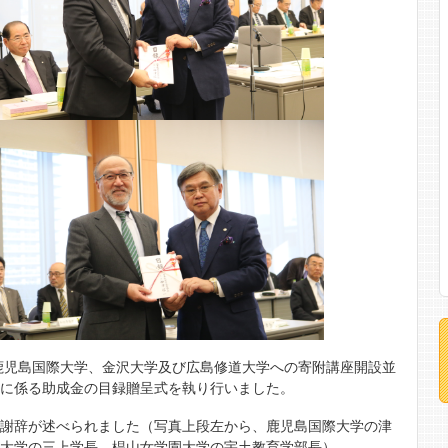
、鹿児島国際大学、金沢大学及び広島修道大学への寄附講座開設並
設に係る助成金の目録贈呈式を執り行いました。
ら謝辞が述べられました（写真上段左から、鹿児島国際大学の津
道大学の三上学長、椙山女学園大学の宇土教育学部長）。