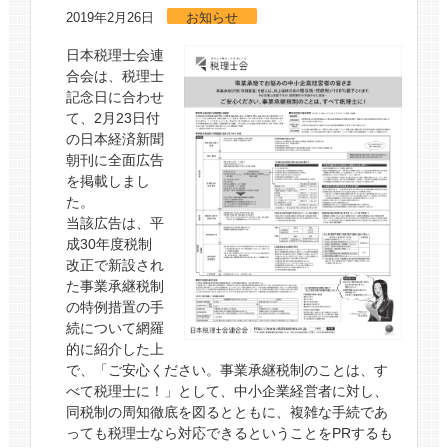
2019年2月26日
お知らせ
日本税理士会連
合会は、税理士
記念日に合わせ
て、2月23日付
の日本経済新聞
朝刊に全面広告
を掲載しまし
た。
当該広告は、平
成30年度税制
改正で新設され
た事業承継税制
の特例措置の手
続について網羅
的に紹介した上
で、「ご安心ください。事業承継税制のことは、す
べて税理士に！」として、中小企業経営者に対し、
同税制の周知徹底を図るとともに、複雑な手続であ
っても税理士なら対応できるということをPRするも