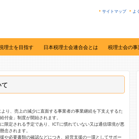
サイトマップ
よ
税理士を目指す
日本税理士会連合会とは
税理士会の事
いて
等により、売上の減少に直面する事業者の事業継続を下支えするた
援給付金」制度が開始されます。
に限定される予定であり、ICTに慣れていない又は通信環境が悪
が懸念されます。
支援や必要書類の確認などにつき、経営支援の一環としてサポー