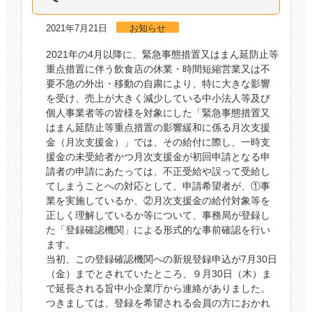
2021年7月21日
お知らせ
2021年の4月以降に、緊急事態措置又はまん延防止等
重点措置に伴う飲食店の休業・時間短縮営業又は不
要不急の外出・移動の自粛により、特に大きな影響
を受け、売上が大きく減少している中小法人等及び
個人事業者等の皆様を対象にした「緊急事態措置又
はまん延防止等重点措置の影響緩和に係る月次支援
金（月次支援金）」では、その給付に際し、一時支
援金の未受給者かつ月次支援金が初回申請となる申
請者の申請にあたっては、不正受給や誤って受給し
てしまうことへの対応として、申請希望者が、①事
業を実施しているか、②月次支援金の給付対象等を
正しく理解しているか等について、事務局が登録し
た「登録確認機関」による形式的な事前確認を行い
ます。
当初、この登録確認機関への新規登録申込が7月30日
（金）までとされていたところ、９月30日（木）ま
で延長される旨中小企業庁から連絡がありました。
つきましては、登録を希望される会員の方におかれ