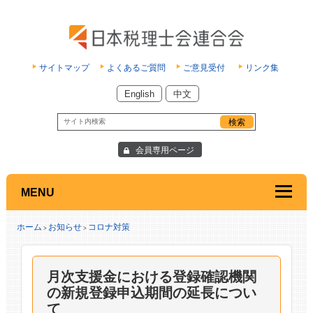
サイトマップ
よくあるご質問
ご意見受付
リンク集
English
中文
会員専用ページ
MENU
ホーム
お知らせ
コロナ対策
>
>
月次支援金における登録確認機関
の新規登録申込期間の延長につい
て