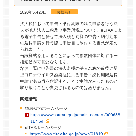
2020年5月20日
お知らせ
法人税において申告・納付期限の延長申請を行う法
人が地方法人二税及び事業所税について、eLTAXによ
る電子申告と併せて法人税と同様の申告・納付期限
の延長申請を行う際に申告書に添付する書式が定め
られました。
当該様式を用いることによって複数団体に対する一
括送信が可能となります。
なお、既に申告書の法人名欄の法人名称の前後に新
型コロナウイルス感染症による申告・納付期限延長
申請である旨を付記することで申請があったものと
取り扱うことが変更されるものではありません。
関連情報
総務省のホームページ
https://www.soumu.go.jp/main_content/000688
117.pdf
elTAXホームページ
https://www.eltax.lta.go.jp/news/01819